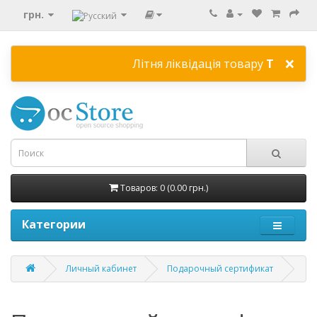
грн.
×
Літня ліквідація товару
ТУТ
зниж
Товаров: 0 (0.00 грн.)
Категории
Личный кабинет
Подарочный сертификат